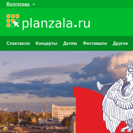
Волгоград
Спектакли
Концерты
Детям
Фестивали
Другое